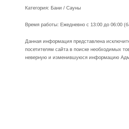
и
Категория:
Бани / Сауны
м
о
Время работы:
Ежедневно с 13:00 до 06:00 (ба
м
у
Данная информация представлена исключит
посетителям сайта в поиске необходимых тов
неверную и изменившуюся информацию Админ