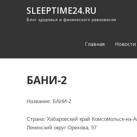
П
SLEEPTIME24.RU
р
Блог здоровья и физического равновесия
о
м
о
Главная
Новости
т
а
т
ь
БАНИ-2
к
с
о
Название:
БАНИ-2
д
е
Страна:
Хабаровский край Комсомольск-на-А
р
Ленинский округ Орехова, 57
ж