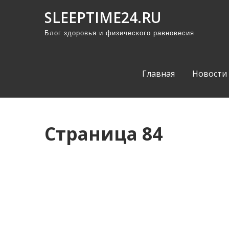
П
SLEEPTIME24.RU
р
Блог здоровья и физического равновесия
о
м
о
Главная
Новости
т
а
т
ь
Страница 84
к
с
о
д
е
р
ж