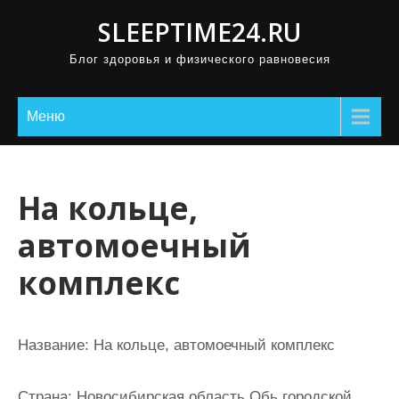
П
SLEEPTIME24.RU
р
Блог здоровья и физического равновесия
о
м
о
Меню
т
а
т
На кольце,
ь
автомоечный
к
с
комплекс
о
д
е
Название:
На кольце, автомоечный комплекс
р
ж
Страна:
Новосибирская область Обь городской