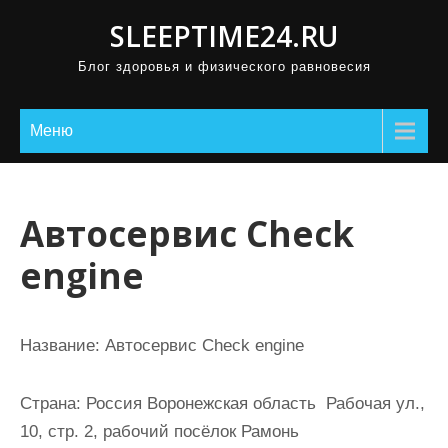
П
SLEEPTIME24.RU
р
Блог здоровья и физического равновесия
о
м
о
Меню
т
а
т
Автосервис Check
ь
engine
к
с
о
Название:
Автосервис Check engine
д
е
Страна:
Россия Воронежская область Рабочая ул.,
р
10, стр. 2, рабочий посёлок Рамонь
ж