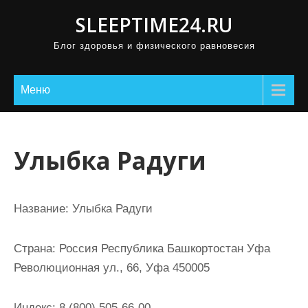
П
SLEEPTIME24.RU
р
Блог здоровья и физического равновесия
о
м
о
Меню
т
а
т
Улыбка Радуги
ь
к
с
Название:
Улыбка Радуги
о
д
Страна:
Россия Республика Башкортостан Уфа
е
Революционная ул., 66, Уфа 450005
р
ж
Индекс:
8 (800) 505-66-00