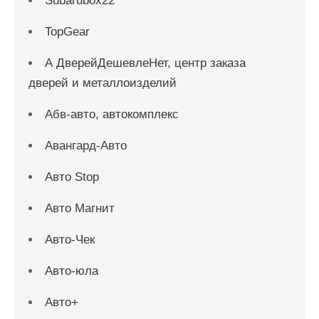
Subarubox22
TopGear
А ДверейДешевлеНет, центр заказа
дверей и металлоизделий
Абв-авто, автокомплекс
Авангард-Авто
Авто Stop
Авто Магнит
Авто-Чек
Авто-юла
Авто+