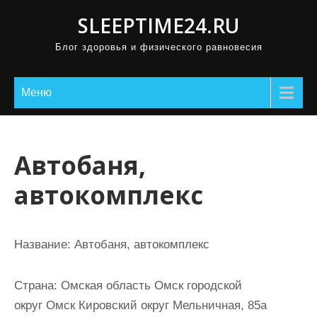
П
SLEEPTIME24.RU
р
Блог здоровья и физического равновесия
о
м
о
Меню
т
а
т
Автобаня,
ь
автокомплекс
к
с
о
Название:
Автобаня, автокомплекс
д
е
Страна:
Омская область Омск городской
р
округ Омск Кировский округ Мельничная, 85а
ж