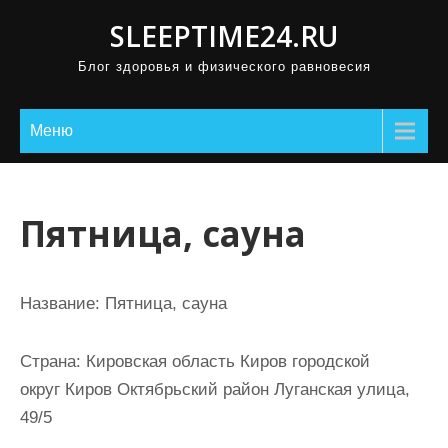
П
SLEEPTIME24.RU
р
Блог здоровья и физического равновесия
о
м
о
Меню
т
а
т
Пятница, сауна
ь
к
с
Название:
Пятница, сауна
о
д
Страна:
Кировская область Киров городской
е
округ Киров Октябрьский район Луганская улица,
р
49/5
ж