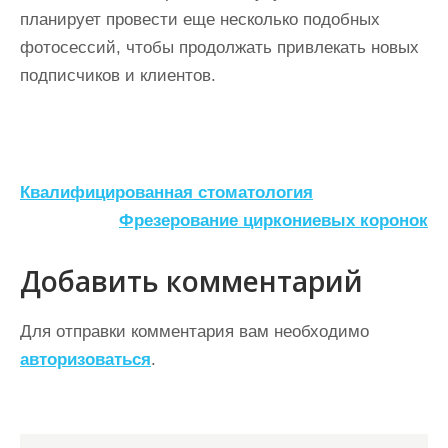
планирует провести еще несколько подобных
фотосессий, чтобы продолжать привлекать новых
подписчиков и клиентов.
Н
Квалифицированная стоматология
а
Фрезерование циркониевых коронок
в
Добавить комментарий
и
г
Для отправки комментария вам необходимо
а
авторизоваться
.
ц
и