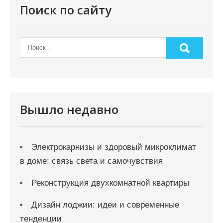
я
Поиск по сайту
п
о
з
а
п
и
Вышло недавно
с
я
Электрокарнизы и здоровый микроклимат
м
в доме: связь света и самочувствия
Реконструкция двухкомнатной квартиры
Дизайн лоджии: идеи и современные
тенденции