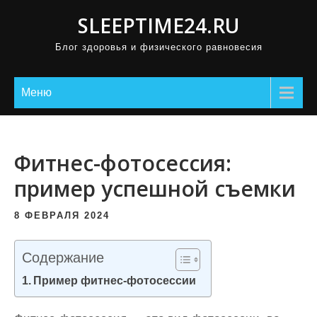
П
SLEEPTIME24.RU
р
Блог здоровья и физического равновесия
о
м
о
Меню
т
а
т
Фитнес-фотосессия:
ь
пример успешной съемки
к
с
8 ФЕВРАЛЯ 2024
о
д
Содержание
е
Пример фитнес-фотосессии
р
ж