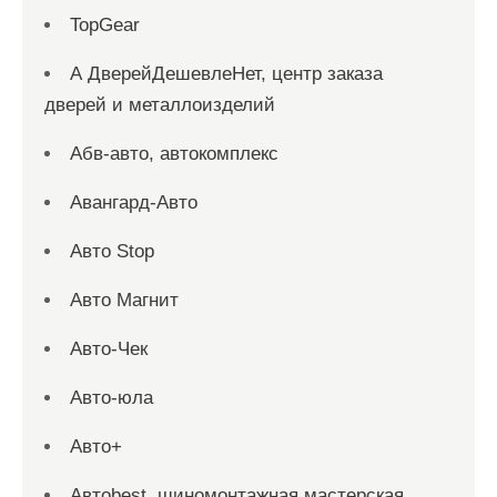
TopGear
А ДверейДешевлеНет, центр заказа
дверей и металлоизделий
Абв-авто, автокомплекс
Авангард-Авто
Авто Stop
Авто Магнит
Авто-Чек
Авто-юла
Авто+
Автоbest, шиномонтажная мастерская