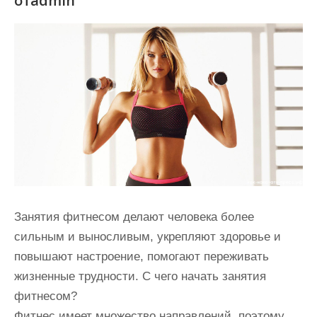
отadmin
и
м
о
м
у
Занятия фитнесом делают человека более
сильным и выносливым, укрепляют здоровье и
повышают настроение, помогают переживать
жизненные трудности. С чего начать занятия
фитнесом?
Фитнес имеет множество направлений, поэтому