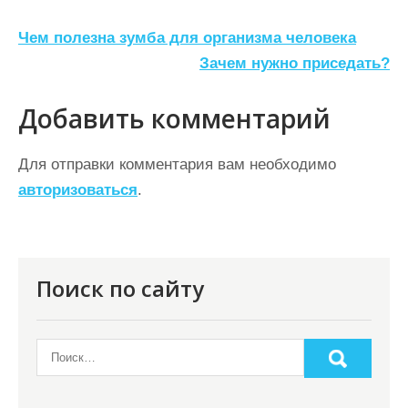
Н
Чем полезна зумба для организма человека
а
Зачем нужно приседать?
в
Добавить комментарий
и
г
Для отправки комментария вам необходимо
а
авторизоваться
.
ц
и
я
Поиск по сайту
п
о
з
а