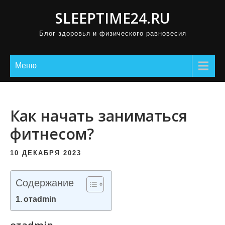
П
SLEEPTIME24.RU
р
Блог здоровья и физического равновесия
о
м
о
Меню
т
а
т
Как начать заниматься
ь
фитнесом?
к
с
10 ДЕКАБРЯ 2023
о
д
Содержание
е
отadmin
р
ж