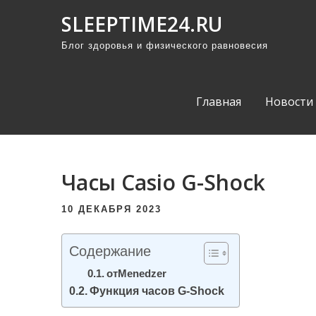
П
SLEEPTIME24.RU
р
Блог здоровья и физического равновесия
о
м
о
Главная
Новости
т
а
т
ь
Часы Casio G-Shock
к
с
10 ДЕКАБРЯ 2023
о
д
Содержание
е
отMenedzer
р
Функция часов G-Shock
ж