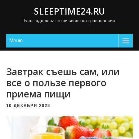
П
SLEEPTIME24.RU
р
Блог здоровья и физического равновесия
о
м
о
Меню
т
а
т
Завтрак съешь сам, или
ь
все о пользе первого
к
приема пищи
с
о
10 ДЕКАБРЯ 2023
д
е
р
ж