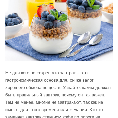
и
м
о
м
у
Не для кого не секрет, что завтрак – это
гастрономическая основа для, он же залог
хорошего обмена веществ. Узнайте, каким должен
быть правильный завтрак, почему он так важен.
Тем не менее, многие не завтракают, так как не
имеют для этого времени или желания. Кто-то
заменяет завтрак стаканом кофе по дороге на