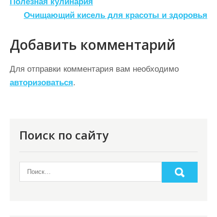
Н
Полезная кулинария
а
Очищающий кисель для красоты и здоровья
в
Добавить комментарий
и
г
Для отправки комментария вам необходимо
а
авторизоваться
.
ц
и
я
Поиск по сайту
п
о
з
а
п