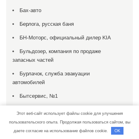
Бах-авто
Берлога, русская баня
БН-Моторс, официальный дилер KIA
Бульдозер, компания по продаже
запасных частей
Бурлачок, служба эвакуации
автомобилей
Бытсервис, №1
Бытсервис, №2
Этот веб-сайт использует файлы cookie для улучшения
пользовательского опыта. Продолжая пользоваться сайтом, вы
Бытсервис, №2
даете согласие на использование файлов cookie.
OK
В гостях у якута, гостевой дом