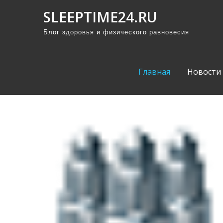
П
SLEEPTIME24.RU
р
Блог здоровья и физического равновесия
о
м
о
Главная
Новости
т
а
т
ь
к
с
о
д
е
р
ж