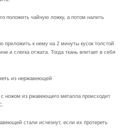
его положить чайную ложку, а потом налить
о приложить к нему на 2 минуты кусок толстой
не и слегка отжата. Тогда ткань впитает в себя
меть из нержавеющей
в с ножом из ржавеющего металла происходит
С.
авеющей cтали исчезнут, если их протереть