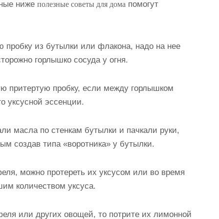
нные ниже
помогут
полезные советы для дома
 пробку из бутылки или флакона, надо на нее
торожно горлышко сосуда у огня.
ю притертую пробку, если между горлышком
го уксусной эссенции.
али масла по стенкам бутылки и пачкали руки,
мым создав типа «воротника» у бутылки.
феля, можно протереть их уксусом или во время
шим количеством уксуса.
феля или других овощей, то потрите их лимонной