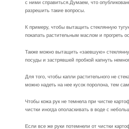
с ними справиться.Думаем, что опубликова
и
разрешить такие вопросы.
м
о
К примеру, чтобы вытащить стеклянную тугую
м
покапать растительным маслом и прогреть ос
у
Также можно вытащить «заевшую» стеклянну
посуды и застрявшей пробкой капнуть немно
Для того, чтобы капли растительного не стек
можно надеть на нее кусок поролона, тем са
Чтобы кожа рук не темнела при чистке карто
чистки иногда ополаскивать в воде с неболь
Если все же руки потемнели от чистки карто