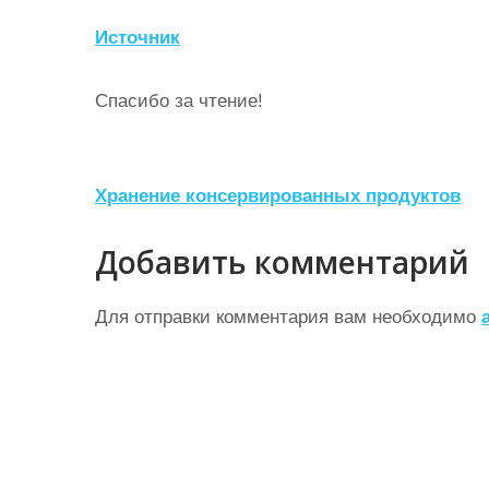
Источник
Спасибо за чтение!
Н
Хранение консервированных продуктов
а
Добавить комментарий
в
и
Для отправки комментария вам необходимо
г
а
ц
и
я