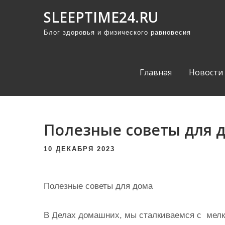
П
SLEEPTIME24.RU
р
Блог здоровья и физического равновесия
о
м
о
Главная
Новости
т
а
т
ь
Полезные советы для 
к
с
10 ДЕКАБРЯ 2023
о
д
Полезные советы для дома
е
р
В Делах домашних, мы сталкиваемся с мелк
ж