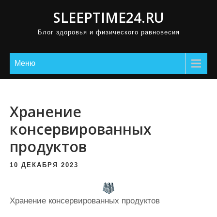
П
SLEEPTIME24.RU
р
Блог здоровья и физического равновесия
о
м
о
Меню
т
а
т
Хранение
ь
консервированных
к
продуктов
с
о
10 ДЕКАБРЯ 2023
д
е
р
Хранение консервированных продуктов
ж