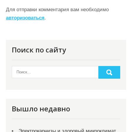
г
Для отправки комментария вам необходимо
а
авторизоваться
.
ц
и
я
Поиск по сайту
п
о
з
а
п
и
Вышло недавно
с
я
Электрокарнизы и здоровый микроклимат