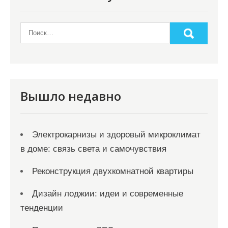
п
о
з
а
п
и
Вышло недавно
с
я
Электрокарнизы и здоровый микроклимат
м
в доме: связь света и самочувствия
Реконструкция двухкомнатной квартиры
Дизайн лоджии: идеи и современные
тенденции