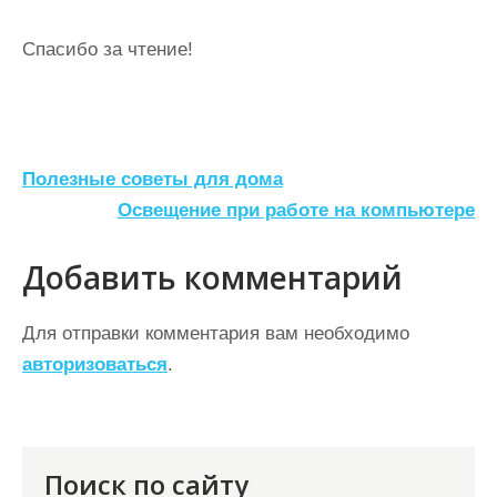
Спасибо за чтение!
Н
Полезные советы для дома
а
Освещение при работе на компьютере
в
Добавить комментарий
и
г
Для отправки комментария вам необходимо
а
авторизоваться
.
ц
и
я
Поиск по сайту