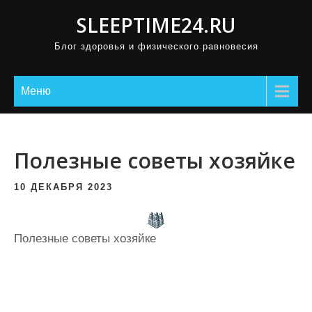
П
SLEEPTIME24.RU
р
Блог здоровья и физического равновесия
о
м
о
Меню
т
а
т
Полезные советы хозяйке
ь
к
10 ДЕКАБРЯ 2023
с
о
Полезные советы хозяйке
д
е
р
ж