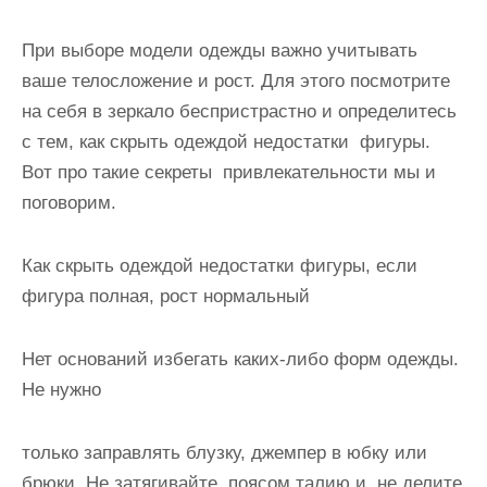
и
м
При выборе модели одежды важно учитывать
о
ваше телосложение и рост. Для этого посмотрите
м
на себя в зеркало беспристрастно и определитесь
у
с тем,
как скрыть одеждой недостатки фигуры
.
Вот про такие секреты привлекательности мы и
поговорим.
Как скрыть одеждой недостатки фигуры
, если
фигура полная, рост нормальный
Нет оснований избегать каких-либо форм одежды.
Не нужно
только заправлять блузку, джемпер в юбку или
брюки. Не затягивайте поясом талию и не делите