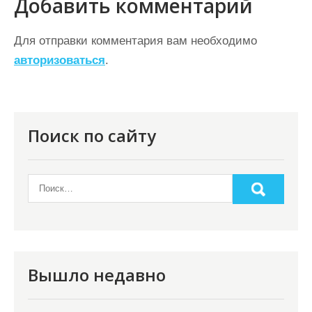
Добавить комментарий
и
г
Для отправки комментария вам необходимо
а
авторизоваться
.
ц
и
я
Поиск по сайту
п
о
з
а
п
и
Вышло недавно
с