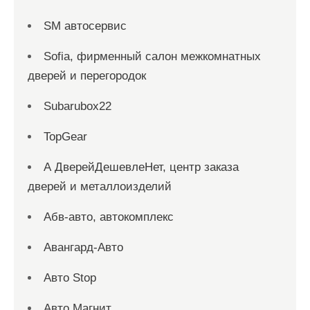
SM автосервис
Sofia, фирменный салон межкомнатных
дверей и перегородок
Subarubox22
TopGear
А ДверейДешевлеНет, центр заказа
дверей и металлоизделий
Абв-авто, автокомплекс
Авангард-Авто
Авто Stop
Авто Магнит