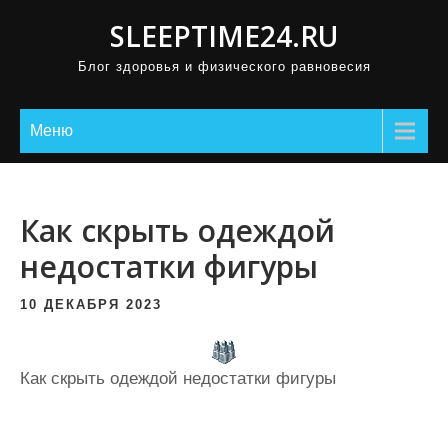
П
SLEEPTIME24.RU
р
Блог здоровья и физического равновесия
о
м
о
Меню
т
а
т
Как скрыть одеждой
ь
недостатки фигуры
к
с
10 ДЕКАБРЯ 2023
о
д
е
Как скрыть одеждой недостатки фигуры
р
ж