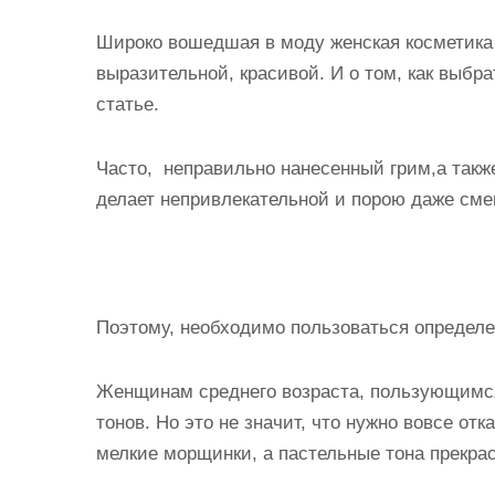
и
Широко вошедшая в моду женская косметика
м
выразительной, красивой. И о том,
как выбра
о
статье.
м
у
Часто, неправильно нанесенный грим,а так
делает непривлекательной и порою даже см
Поэтому, необходимо пользоваться определ
Женщинам среднего возраста, пользующимся
тонов. Но это не значит, что нужно вовсе от
мелкие морщинки, а пастельные тона прекра