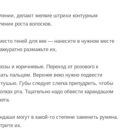
влении, делают мелкие штрихи контурным
лении роста волосков.
есто теней для век — нанесите в нужном месте
аккуратно размажьте их.
озы и коричневые. Переход от розового к
ать пальцем. Верхнее веко нужно подвести
тушью. Губы следует слегка припудрить, чтобы
голках рта. Тщательно надо обвести карандашом
вета.
ндаши могут в какой-то степени заменить румяна.
трите их.