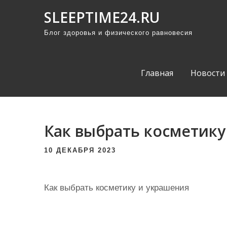
П
SLEEPTIME24.RU
р
Блог здоровья и физического равновесия
о
м
о
Главная
Новости
т
а
т
ь
Как выбрать косметику
к
с
10 ДЕКАБРЯ 2023
о
д
Как выбрать косметику и украшения
е
р
ж