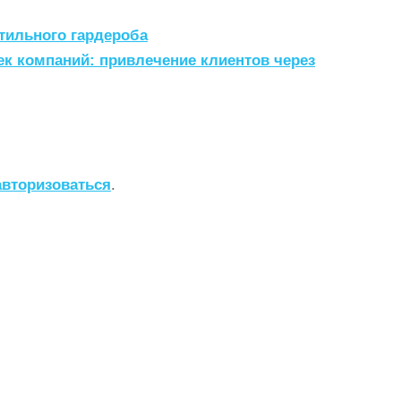
тильного гардероба
ек компаний: привлечение клиентов через
авторизоваться
.