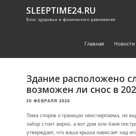
П
SLEEPTIME24.RU
р
Блог здоровья и физического равновесия
о
м
о
Главная
Новости
т
а
т
ь
Здание расположено сл
к
возможен ли снос в 202
с
о
20 ФЕВРАЛЯ 2026
д
е
Тема споров о границах неисчерпаема, но ещ
р
забор стоит верно, а вот дом или баня пост
ж
утверждает, что ваша крыша нависает над ег