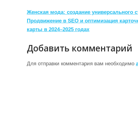
Н
Женская мода: создание универсального с
а
Продвижение в SEO и оптимизация карточ
карты в 2024–2025 годах
в
и
Добавить комментарий
г
а
Для отправки комментария вам необходимо
ц
и
я
п
о
з
а