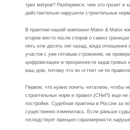
и
трех метров? Разберемся, чем это грозит и 
м
действительно нарушили строительные норм
о
м
В практике нашей компании Malov & Malov к
у
второе место после споров о самих границах
пять или десять лет назад, когда отношения
участок с уже готовым строением, не провери
цифровизации и прозрачности кадастровых ка
ваш дом, потому что он «стоит не по правил
Первое, что нужно понять читателю, чтобы н
строительных норм и правил (СНиП) еще не
постройки. Судебная практика в России за п
существенно изменилась. Если раньше суды 
господствует принцип соразмерности наруше