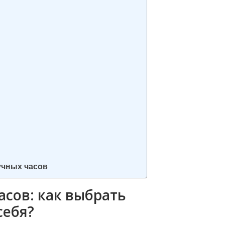
учных часов
сов: как выбрать
себя?