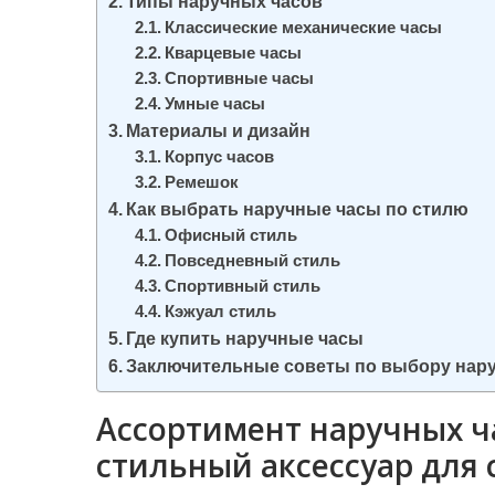
Типы наручных часов
и
Классические механические часы
м
Кварцевые часы
о
Спортивные часы
Умные часы
м
Материалы и дизайн
у
Корпус часов
Ремешок
Как выбрать наручные часы по стилю
Офисный стиль
Повседневный стиль
Спортивный стиль
Кэжуал стиль
Где купить наручные часы
Заключительные советы по выбору нар
Ассортимент наручных ча
стильный аксессуар для 