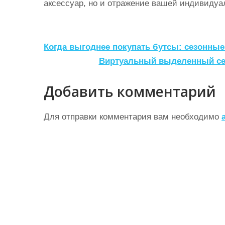
аксессуар, но и отражение вашей индивидуа
Н
Когда выгоднее покупать бутсы: сезонные
а
Виртуальный выделенный сер
в
Добавить комментарий
и
г
Для отправки комментария вам необходимо
а
ц
и
я
п
о