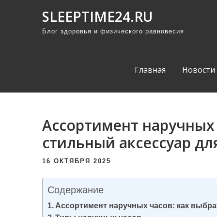
П
SLEEPTIME24.RU
р
Блог здоровья и физического равновесия
о
м
о
Главная
Новости
т
а
т
ь
Ассортимент наручных 
к
стильный аксессуар дл
с
о
16 ОКТЯБРЯ 2025
д
е
Содержание
р
Ассортимент наручных часов: как выбра
ж