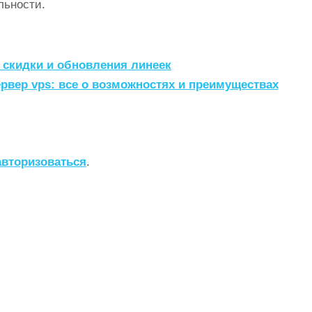
льности.
 скидки и обновления линеек
вер vps: все о возможностях и преимуществах
авторизоваться
.