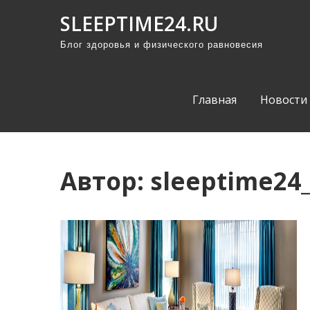
П
SLEEPTIME24.RU
р
Блог здоровья и физического равновесия
о
м
о
Главная
Новости
т
а
т
ь
Автор:
sleeptime24
к
с
о
д
е
р
ж