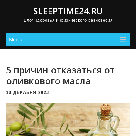
П
SLEEPTIME24.RU
р
Блог здоровья и физического равновесия
о
м
о
Меню
т
а
т
5 причин отказаться от
ь
оливкового масла
к
с
10 ДЕКАБРЯ 2023
о
д
е
р
ж