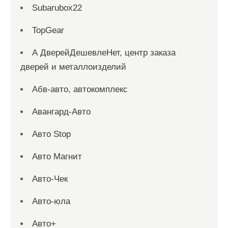
Subarubox22
TopGear
А ДверейДешевлеНет, центр заказа
дверей и металлоизделий
Абв-авто, автокомплекс
Авангард-Авто
Авто Stop
Авто Магнит
Авто-Чек
Авто-юла
Авто+