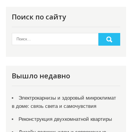
п
о
Поиск по сайту
з
а
п
и
с
я
Вышло недавно
м
Электрокарнизы и здоровый микроклимат
в доме: связь света и самочувствия
Реконструкция двухкомнатной квартиры