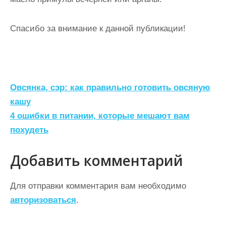
Спасибо за внимание к данной публикации!
Н
Овсянка, сэр: как правильно готовить овсяную
а
кашу
4 ошибки в питании, которые мешают вам
в
похудеть
и
г
Добавить комментарий
а
ц
Для отправки комментария вам необходимо
авторизоваться
.
и
я