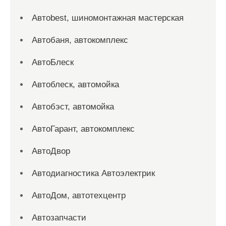
Автоbest, шиномонтажная мастерская
Автобаня, автокомплекс
АвтоБлеск
Автоблеск, автомойка
Автобэст, автомойка
АвтоГарант, автокомплекс
АвтоДвор
Автодиагностика Автоэлектрик
АвтоДом, автотехцентр
Автозапчасти