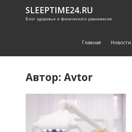
П
SLEEPTIME24.RU
р
Блог здоровья и физического равновесия
о
м
о
Главная
Новости
т
а
т
ь
Автор:
Avtor
к
с
о
д
е
р
ж