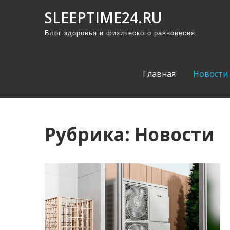
П
SLEEPTIME24.RU
р
Блог здоровья и физического равновесия
о
м
о
Главная
Новости
т
а
т
ь
Рубрика:
Новости
к
с
о
д
е
р
ж