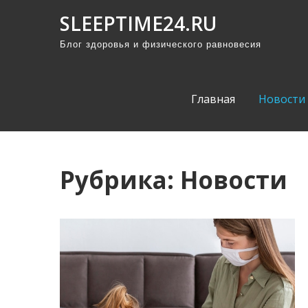
П
SLEEPTIME24.RU
р
Блог здоровья и физического равновесия
о
м
о
Главная
Новости
т
а
т
ь
Рубрика:
Новости
к
с
о
д
е
р
ж