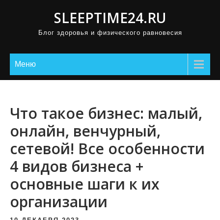
П
SLEEPTIME24.RU
р
Блог здоровья и физического равновесия
о
м
о
Меню
т
а
т
Что такое бизнес: малый,
ь
онлайн, венчурный,
к
сетевой! Все особенности
с
о
4 видов бизнеса +
д
основные шаги к их
е
организации
р
ж