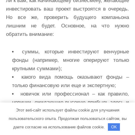
ли к вам, как начинающему бизнесмену, желающие
инвестировать ваш проект выстроятся в очередь.
Но все же, проверить будущего компаньона
лишним не будет. Основное, на что нужно
обратить внимание:
суммы, которые инвестируют венчурные
фонды (например, многие оперируют только
крупными суммами);
какого вида помощь оказывают фонды –
только финансовую или еще и экспертную;
новичок или профессионал – как правило,
новички, ожидающие высокую прибыль здесь и
Этот веб-сайт использует файлы cookie для улучшения
сейчас, могут выйти из проекта на любом этапе,
пользовательского опыта. Продолжая пользоваться сайтом, вы
поэтому старайтесь заключать договоры с уже
даете согласие на использование файлов cookie.
OK
состоявшимися венчурными компаниями.