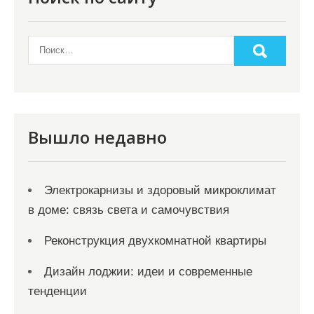
о
з
а
п
и
с
Вышло недавно
я
м
Электрокарнизы и здоровый микроклимат
в доме: связь света и самочувствия
Реконструкция двухкомнатной квартиры
Дизайн лоджии: идеи и современные
тенденции