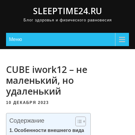
П
SLEEPTIME24.RU
р
Блог здоровья и физического равновесия
о
м
о
Меню
т
а
т
CUBE iwork12 – не
ь
маленький, но
к
удаленький
с
о
10 ДЕКАБРЯ 2023
д
е
Содержание
р
Особенности внешнего вида
ж