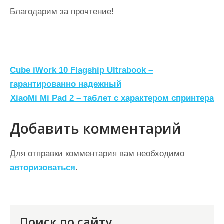
Благодарим за прочтение!
Н
Cube iWork 10 Flagship Ultrabook –
а
гарантированно надежный
XiaoMi Mi Pad 2 – таблет с характером спринтера
в
и
Добавить комментарий
г
а
Для отправки комментария вам необходимо
ц
авторизоваться
.
и
я
п
Поиск по сайту