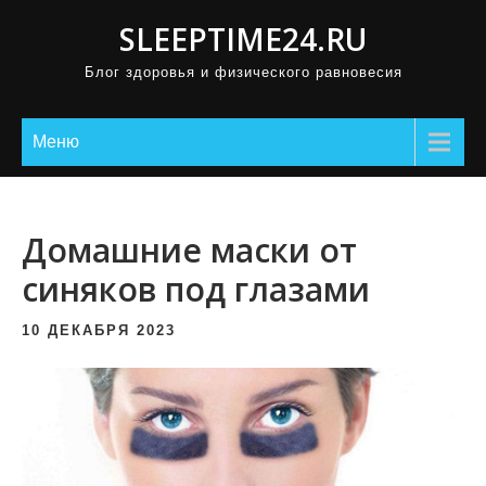
П
SLEEPTIME24.RU
р
Блог здоровья и физического равновесия
о
м
о
Меню
т
а
т
Домашние маски от
ь
синяков под глазами
к
с
10 ДЕКАБРЯ 2023
о
д
е
р
ж