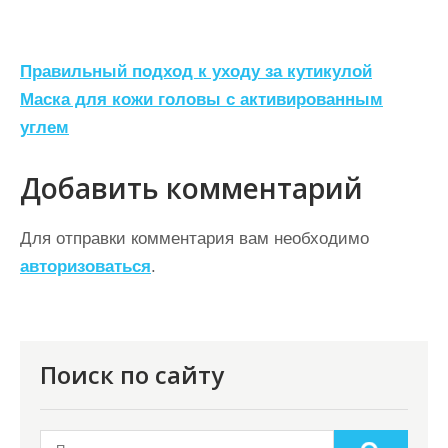
Н
Правильный подход к уходу за кутикулой
а
Маска для кожи головы с активированным
углем
в
и
Добавить комментарий
г
а
Для отправки комментария вам необходимо
ц
авторизоваться
.
и
я
п
Поиск по сайту
о
з