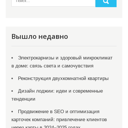
а
п
и
с
Вышло недавно
я
м
Электрокарнизы и здоровый микроклимат
в доме: связь света и самочувствия
Реконструкция двухкомнатной квартиры
Дизайн лоджии: идеи и современные
тенденции
Продвижение в SEO и оптимизация
карточек компаний: привлечение клиентов
через карты в 2024–2025 годах