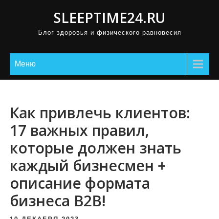
П
SLEEPTIME24.RU
р
Блог здоровья и физического равновесия
о
м
о
Меню
т
а
т
Как привлечь клиентов:
ь
17 важных правил,
к
которые должен знать
с
о
каждый бизнесмен +
д
описание формата
е
бизнеса B2B!
р
ж