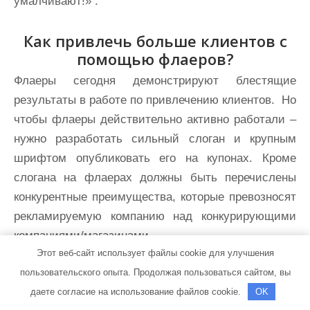
умалчивают!» .
Как привлечь больше клиентов с
помощью флаеров?
Флаеры сегодня демонстрируют блестящие
результаты в работе по привлечению клиентов. Но
чтобы флаеры действительно активно работали –
нужно разработать сильный слоган и крупным
шрифтом опубликовать его на купонах. Кроме
слогана на флаерах должны быть перечислены
конкурентные преимущества, которые превозносят
рекламируемую компанию над конкурирующими
компаниями/магазинами.
Этот веб-сайт использует файлы cookie для улучшения
пользовательского опыта. Продолжая пользоваться сайтом, вы
Чтобы флаер привлек к себе внимание —
даете согласие на использование файлов cookie.
OK
создается приятный для глаз дизайн. Есть