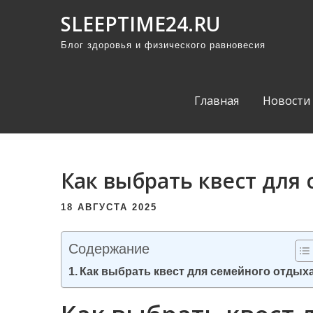
П
SLEEPTIME24.RU
р
Блог здоровья и физического равновесия
о
м
о
Главная
Новости
т
а
т
ь
Как выбрать квест для
к
с
18 АВГУСТА 2025
о
д
Содержание
е
Как выбрать квест для семейного отдых
р
ж