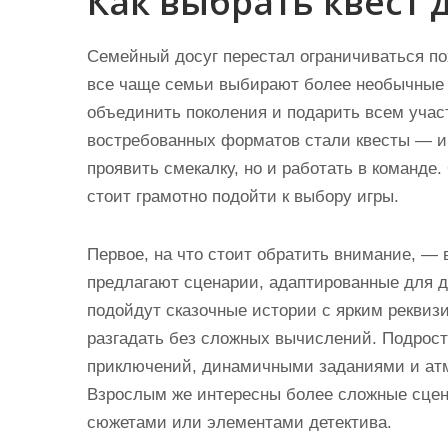
Как выбрать квест 
и
м
Семейный досуг перестал ограничиваться пох
о
все чаще семьи выбирают более необычные
м
объединить поколения и подарить всем уча
у
востребованных форматов стали квесты — ин
проявить смекалку, но и работать в команде.
стоит грамотно подойти к выбору игры.
Первое, на что стоит обратить внимание, — 
предлагают сценарии, адаптированные для д
подойдут сказочные истории с ярким реквизи
разгадать без сложных вычислений. Подрост
приключений, динамичными заданиями и ат
Взрослым же интересны более сложные сце
сюжетами или элементами детектива.