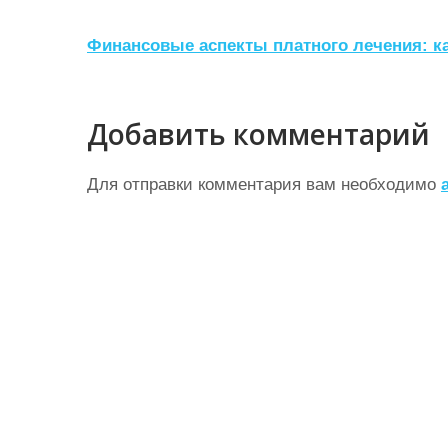
Н
Финансовые аспекты платного лечения: к
а
в
Добавить комментарий
и
г
Для отправки комментария вам необходимо
а
ц
и
я
п
о
з
а