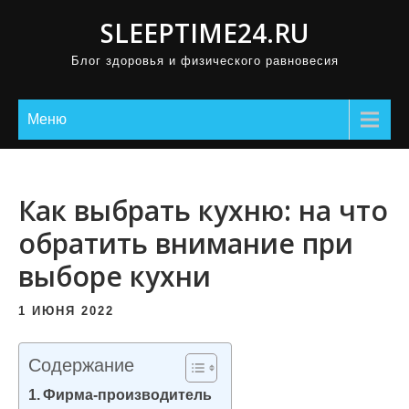
П
SLEEPTIME24.RU
р
Блог здоровья и физического равновесия
о
м
о
Меню
т
а
т
Как выбрать кухню: на что
ь
обратить внимание при
к
выборе кухни
с
о
1 ИЮНЯ 2022
д
е
Содержание
р
Фирма-производитель
ж