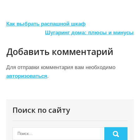
Н
Как выбрать распашной шкаф
а
Шугаринг дома: плюсы и минусы
в
Добавить комментарий
и
г
Для отправки комментария вам необходимо
а
авторизоваться
.
ц
и
я
Поиск по сайту
п
о
з