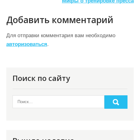
Мифы о тренировке пресса
в
и
Добавить комментарий
г
а
Для отправки комментария вам необходимо
ц
авторизоваться
.
и
я
п
Поиск по сайту
о
з
а
п
и
с