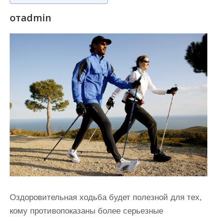
и
отadmin
м
о
м
у
Оздоровительная ходьба будет полезной для тех,
кому противопоказаны более серьезные