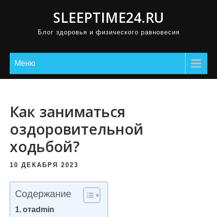
П
SLEEPTIME24.RU
р
Блог здоровья и физического равновесия
о
м
о
Меню
т
а
т
Как заниматься
ь
оздоровительной
к
ходьбой?
с
о
10 ДЕКАБРЯ 2023
д
е
Содержание
р
отadmin
ж