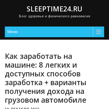
П
SLEEPTIME24.RU
р
Блог здоровья и физического равновесия
о
м
о
Меню
т
а
т
Как заработать на
ь
машине: 8 легких и
к
доступных способов
с
о
заработка + варианты
д
получения дохода на
е
грузовом автомобиле
р
ж