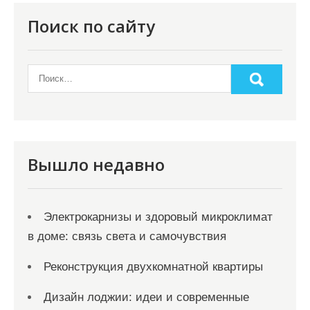
п
о
Поиск по сайту
з
а
п
и
с
я
Вышло недавно
м
Электрокарнизы и здоровый микроклимат
в доме: связь света и самочувствия
Реконструкция двухкомнатной квартиры
Дизайн лоджии: идеи и современные