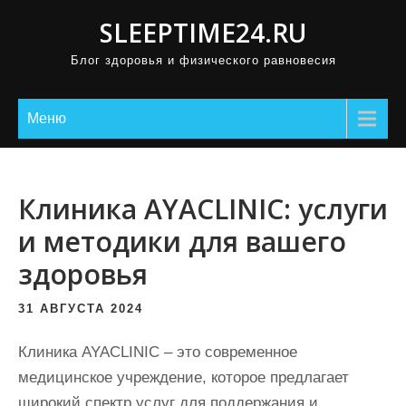
П
SLEEPTIME24.RU
р
Блог здоровья и физического равновесия
о
м
о
Меню
т
а
т
Клиника AYACLINIC: услуги
ь
и методики для вашего
к
здоровья
с
о
31 АВГУСТА 2024
д
е
Клиника AYACLINIC – это современное
р
медицинское учреждение, которое предлагает
ж
широкий спектр услуг для поддержания и