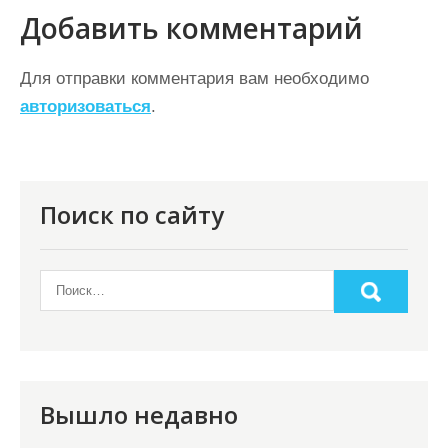
г
Добавить комментарий
а
ц
Для отправки комментария вам необходимо
авторизоваться
.
и
я
п
о
Поиск по сайту
з
а
п
и
с
я
Вышло недавно
м