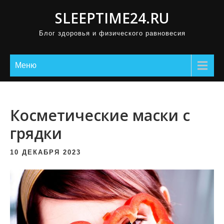
П
SLEEPTIME24.RU
р
Блог здоровья и физического равновесия
о
м
о
Меню
т
а
т
Косметические маски с
ь
грядки
к
с
10 ДЕКАБРЯ 2023
о
д
е
р
ж