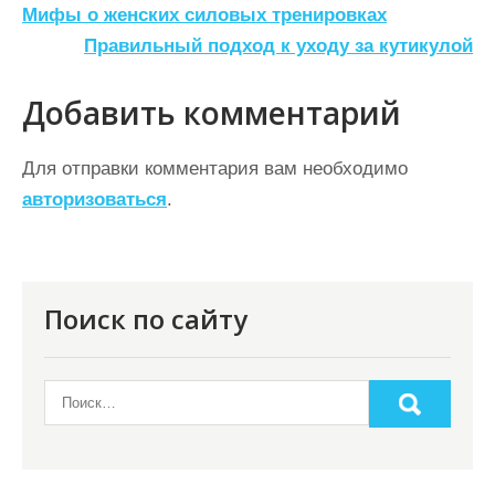
Н
Мифы о женских силовых тренировках
а
Правильный подход к уходу за кутикулой
в
Добавить комментарий
и
г
Для отправки комментария вам необходимо
а
авторизоваться
.
ц
и
я
Поиск по сайту
п
о
з
а
п