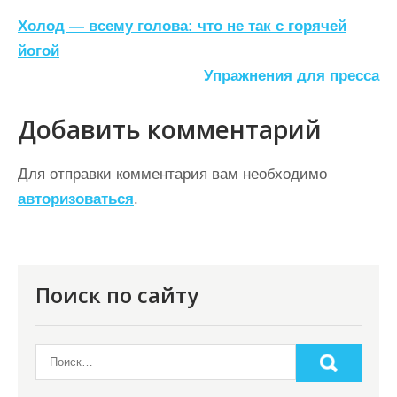
Н
Холод — всему голова: что не так с горячей
а
йогой
Упражнения для пресса
в
и
Добавить комментарий
г
а
Для отправки комментария вам необходимо
ц
авторизоваться
.
и
я
п
Поиск по сайту
о
з
а