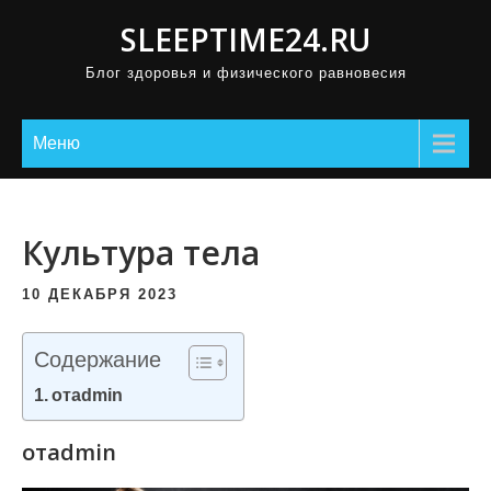
П
SLEEPTIME24.RU
р
Блог здоровья и физического равновесия
о
м
о
Меню
т
а
т
Культура тела
ь
к
10 ДЕКАБРЯ 2023
с
о
Содержание
д
отadmin
е
р
отadmin
ж