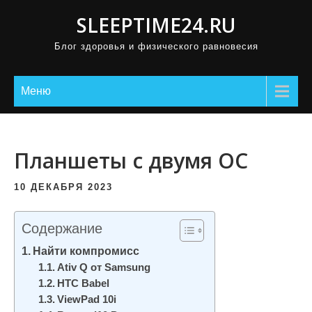
П
SLEEPTIME24.RU
р
Блог здоровья и физического равновесия
о
м
о
Меню
т
а
т
Планшеты с двумя ОС
ь
к
10 ДЕКАБРЯ 2023
с
о
Содержание
д
Найти компромисс
е
Ativ Q от Samsung
р
HTC Babel
ViewPad 10i
ж