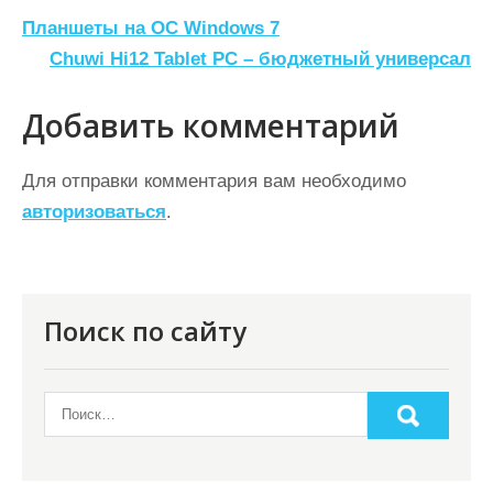
Н
Планшеты на ОС Windows 7
а
Chuwi Hi12 Tablet PC – бюджетный универсал
в
Добавить комментарий
и
г
Для отправки комментария вам необходимо
а
авторизоваться
.
ц
и
я
Поиск по сайту
п
о
з
а