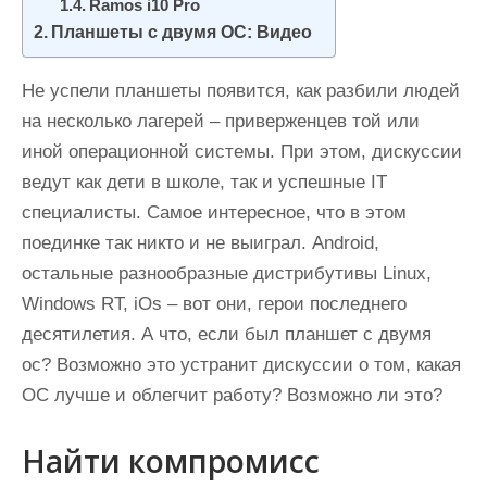
Ramos i10 Pro
и
Планшеты с двумя ОС: Видео
м
о
Не успели планшеты появится, как разбили людей
м
на несколько лагерей – приверженцев той или
у
иной операционной системы. При этом, дискуссии
ведут как дети в школе, так и успешные IT
специалисты. Самое интересное, что в этом
поединке так никто и не выиграл. Android,
остальные разнообразные дистрибутивы Linux,
Windows RT, iOs – вот они, герои последнего
десятилетия. А что, если был планшет с двумя
ос? Возможно это устранит дискуссии о том, какая
ОС лучше и облегчит работу? Возможно ли это?
Найти компромисс