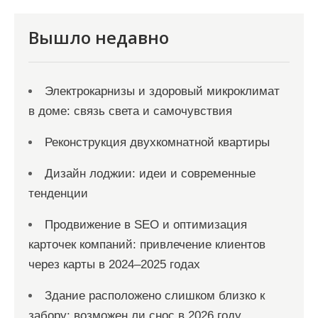
п
и
Вышло недавно
с
я
Электрокарнизы и здоровый микроклимат
м
в доме: связь света и самочувствия
Реконструкция двухкомнатной квартиры
Дизайн лоджии: идеи и современные
тенденции
Продвижение в SEO и оптимизация
карточек компаний: привлечение клиентов
через карты в 2024–2025 годах
Здание расположено слишком близко к
забору: возможен ли снос в 2026 году