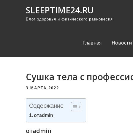
П
SLEEPTIME24.RU
р
Блог здоровья и физического равновесия
о
м
о
Главная
Новости
т
а
т
ь
Сушка тела с професси
к
с
3 МАРТА 2022
о
д
Содержание
е
отadmin
р
ж
отadmin