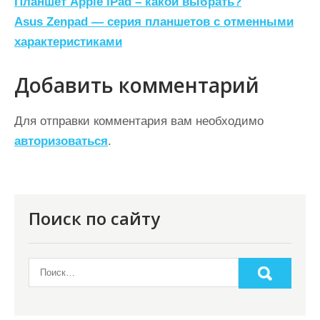
Н
Планшет Apple iPad – какой выбрать?
а
Asus Zenpad — серия планшетов с отменными
характеристиками
в
и
Добавить комментарий
г
а
Для отправки комментария вам необходимо
ц
авторизоваться
.
и
я
п
Поиск по сайту
о
з
а
п