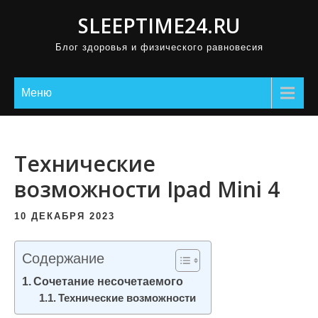
П
SLEEPTIME24.RU
р
Блог здоровья и физического равновесия
о
м
о
Меню
т
а
т
Технические
ь
возможности Ipad Mini 4
к
с
10 ДЕКАБРЯ 2023
о
д
Содержание
е
Сочетание несочетаемого
р
Технические возможности
ж