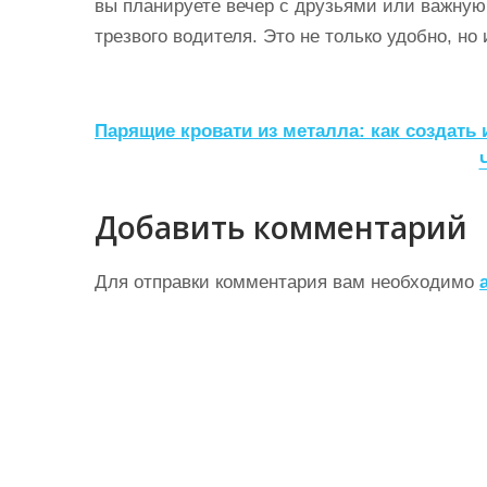
вы планируете вечер с друзьями или важную 
трезвого водителя. Это не только удобно, но 
Н
Парящие кровати из металла: как создать 
а
в
Добавить комментарий
и
г
Для отправки комментария вам необходимо
а
ц
и
я
п