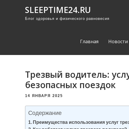
П
SLEEPTIME24.RU
р
Блог здоровья и физического равновесия
о
м
о
Главная
Новости
т
а
т
ь
Трезвый водитель: усл
к
безопасных поездок
с
о
14 ЯНВАРЯ 2025
д
е
Содержание
р
Преимущества использования услуг тре
ж