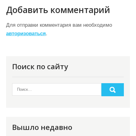
г
Добавить комментарий
а
ц
Для отправки комментария вам необходимо
авторизоваться
.
и
я
п
о
Поиск по сайту
з
а
п
и
с
я
Вышло недавно