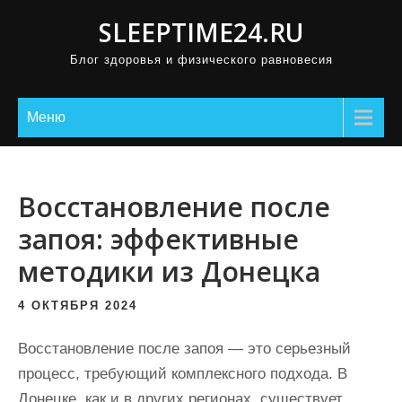
П
SLEEPTIME24.RU
р
Блог здоровья и физического равновесия
о
м
о
Меню
т
а
т
Восстановление после
ь
запоя: эффективные
к
методики из Донецка
с
о
4 ОКТЯБРЯ 2024
д
е
Восстановление после запоя — это серьезный
р
процесс, требующий комплексного подхода. В
ж
Донецке, как и в других регионах, существует