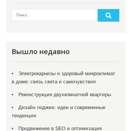
п
о
з
а
п
и
Вышло недавно
с
я
Электрокарнизы и здоровый микроклимат
м
в доме: связь света и самочувствия
Реконструкция двухкомнатной квартиры
Дизайн лоджии: идеи и современные
тенденции
Продвижение в SEO и оптимизация