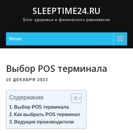
П
SLEEPTIME24.RU
р
Блог здоровья и физического равновесия
о
м
о
Меню
т
а
т
Выбор POS терминала
ь
к
10 ДЕКАБРЯ 2023
с
о
Содержание
д
Выбор POS терминала
е
Как выбрать POS терминал
р
Ведущие производители
ж